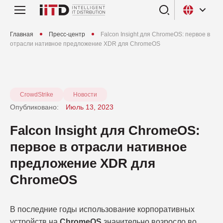
Главная
Пресс-центр
Falcon Insight для ChromeOS: первое в
отрасли нативное предложение XDR для ChromeOS
CrowdStrike
Новости
Опубликовано:
Июль 13, 2023
Falcon Insight для ChromeOS:
первое в отрасли нативное
предложение XDR для
ChromeOS
В последние годы использование корпоративных
устройств на
ChromeOS
значительно возросло во