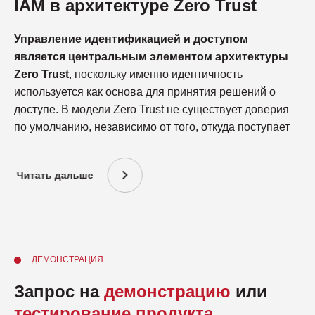
IAM в архитектуре Zero Trust
Управление идентификацией и доступом
является центральным элементом архитектуры
Zero Trust
, поскольку именно идентичность
используется как основа для принятия решений о
доступе. В модели Zero Trust не существует доверия
по умолчанию, независимо от того, откуда поступает
запрос. Каждая попытка доступа проверяется на
основе идентичности субъекта, контекста запроса и
Читать дальше
определенных политик безопасности.
IAM обеспечивает применение принципов Zero Trust
без экспозиции сети и без необходимости полагаться
на классические периметральные механизмы. Доступ
к системам и данным предоставляется только после
ДЕМОНСТРАЦИЯ
проверки пользователей, сервисов или AI-агентов, а
Запрос на
демонстрацию
или
также соответствия их действий установленным
тестирование продукта
правилам. Это позволяет организациям