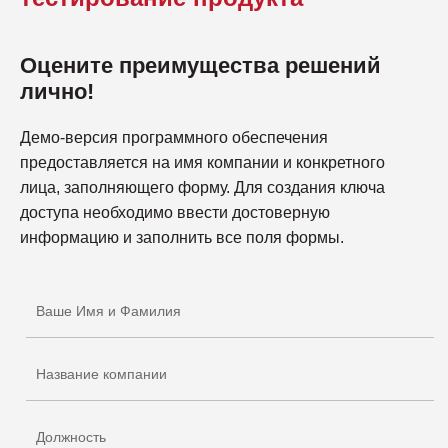
контролировать доступ к ресурсам независимо от
расположения пользователей, облачных сред или
Оцените преимущества решений
уровня автоматизации.
лично!
Благодаря IAM в архитектуре Zero Trust становится
возможным безопасно заменять VPN на Zero Trust
Демо-версия программного обеспечения
Network Access (ZTNA), масштабировать облачные
предоставляется на имя компании и конкретного
платформы и автоматизацию, а также надежно
лица, заполняющего форму. Для создания ключа
защищать критические системы и данные. Такой
доступа необходимо ввести достоверную
подход уменьшает поверхность атак и обеспечивает
информацию и заполнить все поля формы.
управляемый, прозрачный доступ в соответствии с
современными требованиями кибербезопасности.