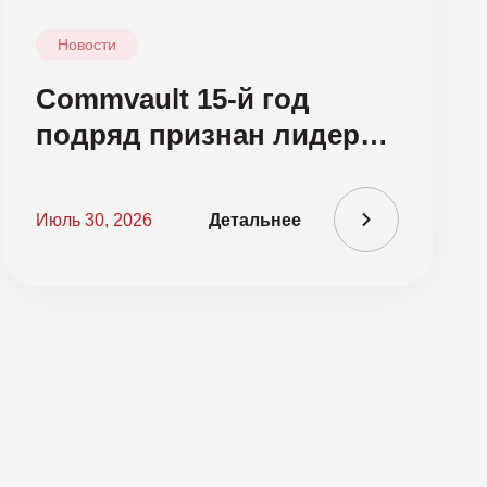
Новости
Commvault 15-й год
подряд признан лидером
в Gartner Magic Quadrant
для платформ
Июль 30, 2026
Детальнее
резервного копирования
и защиты данных