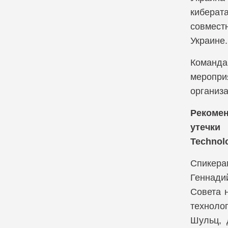
киберат
Компания Cribl
совмест
Компания CrowdStrike
Украине.
Компания Cyber Unit Technol
Команда 
меропри
Компания Exabeam
организ
Компания Fastly
Рекомен
утечки
Компания Gatewatcher
Technolo
Компания GTB technologies
Спикера
Компания Hexnode
Геннади
Совета 
Компания Holm Security
технолог
Шульц, 
Компания Infinidat