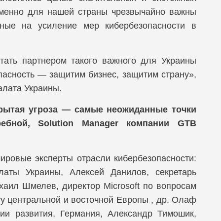
M, Управление политиками безопасности
 именно для нашей страны чрезвычайно важны
ctimus
нные на усиление мер кибербезопасности в
M, Унифицированное управление конечными
тройствами
Seal
е стать партнером такого важного для Украины
димость сети
r
асность — защитим бизнес, защитим страну»,
щита мобильных устройств
алата Украины.
равление рисками и защита данных
крытая угроза — самые неожиданные точки
AI
ебной, Solution Manager компании GTB
ope
Zone
ировые эксперты отрасли кибербезопасности:
латы Украины, Алексей Данилов, секретарь
ema
аил Шмелев, директор Microsoft по вопросам
a AI
try центральной и восточной Европы , др. Олаф
гии развития, Германия, Александр Тимошик,
LIX