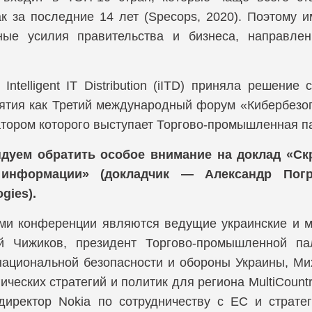
SOAR, Оркестрация, автоматизация и реагирование
SP
ак за последние 14 лет (Specops, 2020). Поэтому
Компания Prote
ные усилия правительства и бизнеса, направле
UE
UEBA, Анализ поведения пользователей и субъектов
ус
Компания Red
ogies
Intelligent IT Distribution (iITD) приняла решени
ZTNA, Доступ к сети с нулевым доверием
Ви
Компания Sona
ятия как Третий международный форум «Кибербезоп
Зашифрованный обмен мгновенными сообщениями
За
Компания SOTI
атором которого выступает Торгово-промышленная п
Симуляции фишинговых атак
Уп
дуем обратить особое внимание на доклад «С
Компания Spin.
 информации» (докладчик — Александр Погр
Шифрование и защита баз данных
Компания Syc
gies).
Компания Terra
ми конференции являются ведущие украинские и м
й Чижиков, президент Торгово-промышленной па
Компания Thre
национальной безопасности и обороны Украины, Мих
Компания Vectr
ических стратегий и политик для региона MultiCoun
директор Nokia по сотрудничеству с ЕС и страте
Компания WAL