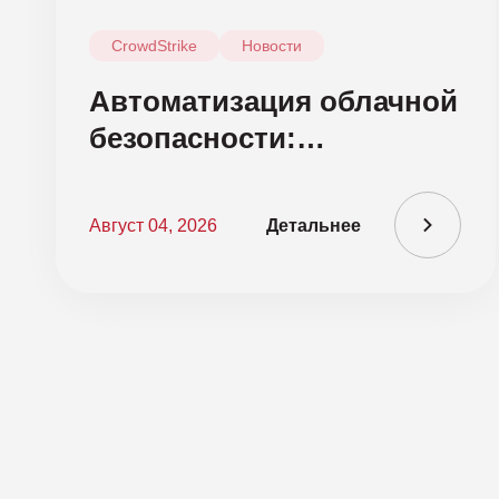
CrowdStrike
Новости
Автоматизация облачной
безопасности:
обновление CrowdStrike
Falcon Cloud Security
Август 04, 2026
Детальнее