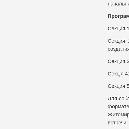
начальни
Компания Infodas
Програм
Компания Lepide
Секция 1
Секция 
создания
Секция 
Секція 4
Секция 
Для соб
формате
Житомир
встречи.