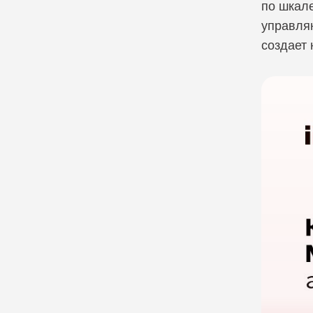
по шкал
Компания Cribl
управля
создает 
Компания CrowdStrike
Компания Cyber Unit Technol
Компания Exabeam
Компания Fastly
Компания Gatewatcher
Компания GTB technologies
Компания Hexnode
Компания Holm Security
Компания Infinidat