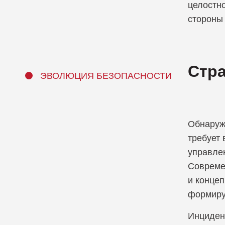
целостно
стороны
Стра
ЭВОЛЮЦИЯ БЕЗОПАСНОСТИ
Обнаруже
требует
управле
Совреме
и конце
формиру
Инциден