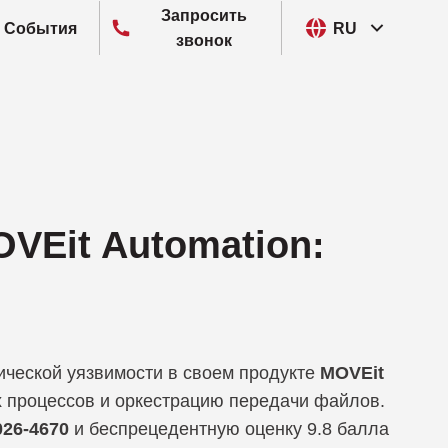
Запросить
События
RU
звонок
I, Разведка киберугроз
out
P, Предотвращение утечки данных
CVIEW
M, Управление идентификацией и доступом
vo
VEit Automation:
M, Управление мобильными устройствами
ain
R, Сетевое обнаружение и реагирование
ra Networks
M, Управление привилегированным доступом
pt
ческой уязвимости в своем продукте
MOVEit
EM, Управление информацией и событиями
Security
х процессов и оркестрацию передачи файлов.
зопасности
26-4670
и беспрецедентную оценку 9.8 балла
dentity