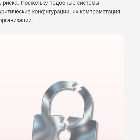
ь риска. Поскольку подобные системы
M, Управление политиками безопасности
критические конфигурации, их компрометация
ctimus
M, Унифицированное управление конечными
организации.
тройствами
Seal
димость сети
r
щита мобильных устройств
равление рисками и защита данных
AI
ope
Zone
ema
a AI
LIX