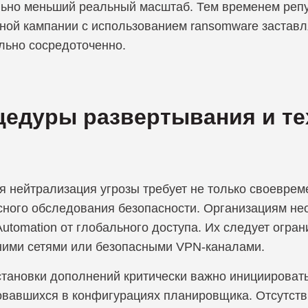
льно меньший реальный масштаб. Тем временем репу
ной кампании с использованием ransomware заставля
льно сосредоточенно.
едуры развертывания и те
 нейтрализация угрозы требует не только своеврем
сного обследования безопасности. Организациям не
utomation от глобального доступа. Их следует огр
ними сетями или безопасными VPN-каналами.
становки дополнений критически важно инициироват
овавшихся в конфигурациях планировщика. Отсутстви