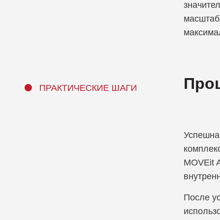
значите
масштаб
максима
Проц
ПРАКТИЧЕСКИЕ ШАГИ
Успешная
комплек
MOVEit A
внутрен
После у
использ