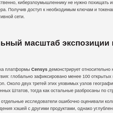
ственно, киберзлоумышленнику не нужно похищать 
ера. Получив доступ к необходимым ключам и токен
ивной сети.
ьный масштаб экспозиции 
ка платформы
Censys
демонстрирует относительно
твия: глобально зафиксировано менее 100 открытых
on. Около двух третей этих уязвимых узлов географ
нных Штатов, тогда как остальные разбросаны по ст
 отдельные исследователи ошибочно оценивали коли
адения хэшей с другими продуктами, однако углубле