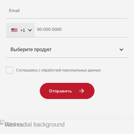
+1
United
States
Выберите продукт
+1
Соглашаюсь с обработкой персональных данных
Отправить