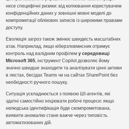
несе специфічні ризики: від копіювання користувачем
конфіденційних даних у зовнішні мовні моделі до
компрометації облікових записів із широкими правами
доступу.
Еволюція загроз також змінює швидкість масштабних
атак. Наприклад, якщо кіберзловмисник отримує
контроль над валідним профілем
у середовищі
Microsoft 365
, інструмент Copilot дозволяє йому
значно швидше знаходити та аналізувати цінні активи
в листах, бесідах Teams чи на сайтах SharePoint без
необхідності ручного пошуку.
Ситуація ускладнюється з появою ШІ-агентів, які
здатні самостійно ініціювати робочі процеси: якщо
нелюдська ідентифікація буде скомпрометована,
виявити аномалію стане важче через типовість
автоматизованих дій.