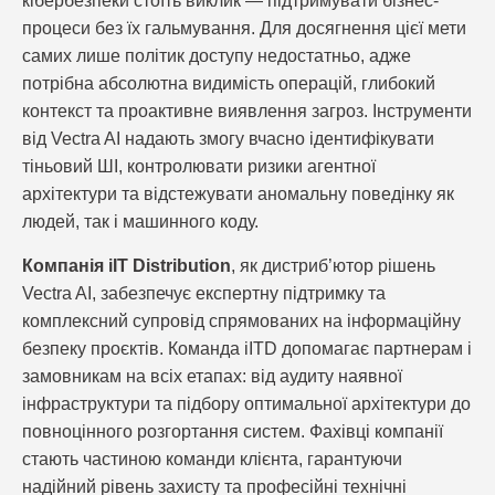
кібербезпеки стоїть виклик — підтримувати бізнес-
процеси без їх гальмування. Для досягнення цієї мети
самих лише політик доступу недостатньо, адже
потрібна абсолютна видимість операцій, глибокий
контекст та проактивне виявлення загроз. Інструменти
від Vectra AI надають змогу вчасно ідентифікувати
тіньовий ШІ, контролювати ризики агентної
архітектури та відстежувати аномальну поведінку як
людей, так і машинного коду.
Компанія iIT Distribution
, як дистриб’ютор рішень
Vectra AI, забезпечує експертну підтримку та
комплексний супровід спрямованих на інформаційну
безпеку проєктів. Команда iITD допомагає партнерам і
замовникам на всіх етапах: від аудиту наявної
інфраструктури та підбору оптимальної архітектури до
повноцінного розгортання систем. Фахівці компанії
стають частиною команди клієнта, гарантуючи
надійний рівень захисту та професійні технічні