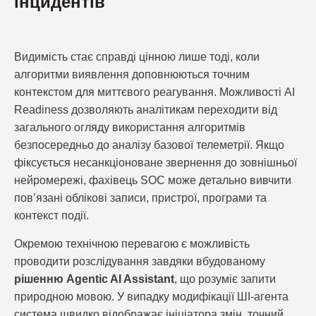
інцидентів
Видимість стає справді цінною лише тоді, коли
алгоритми виявлення доповнюються точним
контекстом для миттєвого реагування. Можливості AI
Readiness дозволяють аналітикам переходити від
загального огляду використання алгоритмів
безпосередньо до аналізу базової телеметрії. Якщо
фіксується несанкціоноване звернення до зовнішньої
нейромережі, фахівець SOC може детально вивчити
пов’язані облікові записи, пристрої, програми та
контекст події.
Окремою технічною перевагою є можливість
проводити розслідування завдяки вбудованому
рішенню Agentic AI Assistant
, що розуміє запити
природною мовою. У випадку модифікації ШІ-агента
система швидко відображає ініціатора змін, точний