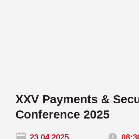
Компанія Cribl
U
Компанія CrowdStrike
Компанія Cyber Unit Technolo
Компанія Exabeam
Компанія Fastly
Компанія Gatewatcher
Компанія GTB technologies
XXV Payments & Secu
Компанія Hexnode
Conference 2025
Компанія Holm Security
23.04.2025
08:3
Компанія Infinidat