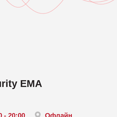
SOAR, Оркестрація, автоматизація і реагування
SP
Компанія Prote
EBA, Аналіз поведінки користувачів та суб’єктів
UE
Компанія RedS
ZTNA, Доступ до мережі з нульовою довірою
Ви
gies
Компанія Sonar
Захист мобільних пристроїв
За
Компанія SOTI
Симуляції фішингових атак
Уп
Компанія Spin.A
Шифрування та захист баз даних
Компанія Syco
rity EMA
Компанія Terra
Компанія Thre
Компанія Vectra
0 - 20:00
Офлайн
Компанія WALL