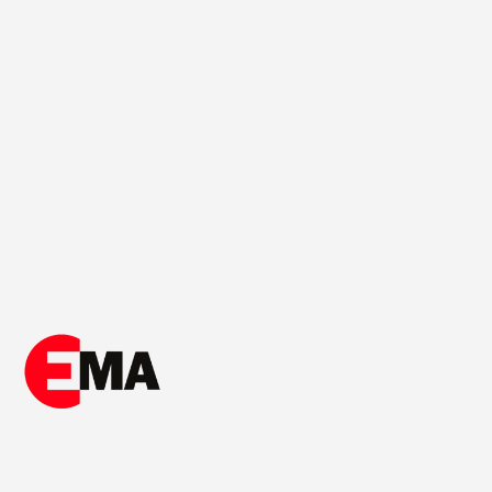
M, Управління політиками безпеки
ctimus
M, Уніфіковане управління кінцевими пристроями
eal
димість мережі
шифрований обмін миттєвими повідомленнями
равління ризиками інформаційної безпеки
I
pe
Zone
ema
 AI
IX