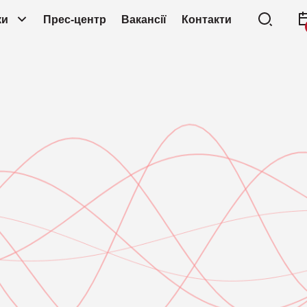
ки
Прес-центр
Вакансії
Контакти
BAS, Моделювання зломів і атак
CT
Компанія Looko
DDoS-захист
DL
Компанія NAC
IA
Компанія Nakiv
EDR, Захист кінцевих точок
до
Компанія NetBr
IDS, Активні мережеві приманки
MD
Компанія Niaga
MFA, Багатофакторна автентифікація
ND
Компанія Outke
NTA, Аналіз мережевого трафіку
PA
Компанія Picus 
SandBox
SI
Компанія Ping Id