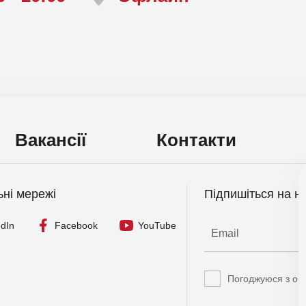
Компанія ZeroF
Вакансії
Контакти
ьні мережі
Підпишіться на н
edIn
Facebook
YouTube
Погоджуюся з об