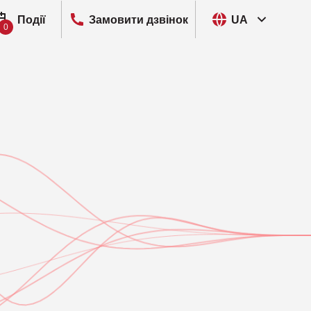
Події
Замовити дзвінок
UA
0
I, Розвідка кіберзагроз
ut
P, Запобігання витоку даних
VIEW
M, Управління цифровими ідентичностями та
o
ступом
ain
M, Управління мобільними пристроями
ra Networks
R, Мережеве виявлення та реагування
pt
M, Управління привілейованим доступом
Security
EM, Управління інформацією та подіями безпеки
entity