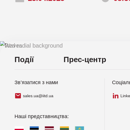
Компанія Infodas
Компанія Lepide
Події
Прес-центр
Зв’язатися з нами
Соціал
sales.ua@iitd.ua
Link
Наші представництва: