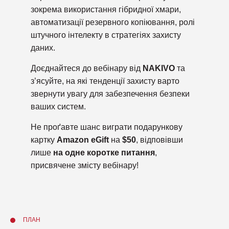
зокрема використання гібридної хмари,
автоматизації резервного копіювання, ролі
штучного інтелекту в стратегіях захисту
даних.
Доєднайтеся до вебінару від
NAKIVO
та
з’ясуйте, на які тенденції захисту варто
звернути увагу для забезпечення безпеки
ваших систем.
Не проґавте шанс виграти подарункову
картку
Amazon eGift
на
$50
, відповівши
лише
на одне коротке питання
,
присвячене змісту вебінару!
ПЛАН