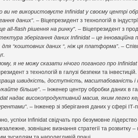
о ви не використовуєте Infinidat у своєму центрі о
ігання даних”
. – Віцепрезидент з технологій в індустрі
е all-flash рішення на ринку”
. – Віцепрезидент з прод
ітектура зберігання даних Infinidat – це інноваці
я для “коштовних даних “, ніж ця платформа”
. – Спі
г.
лому, я не можу сказати нічого поганого про Infinidat
резидент з технологій в галузі безпеки та інвестицій.
краща швидкість, доступність, масштабованість і п
укайте більше”
. – Інженер центру обробки даних в гал
nidat надає високопродуктивний масив, яким легко ке
урентами”
. – Інженер зі зберігання даних у сфері ІТ-п
но, успіхи Infinidat свідчать про безумовне лідерств
езалежне, зовнішнє визнання стратегії та розвитку 
м зусиллям та наполегливій праці.