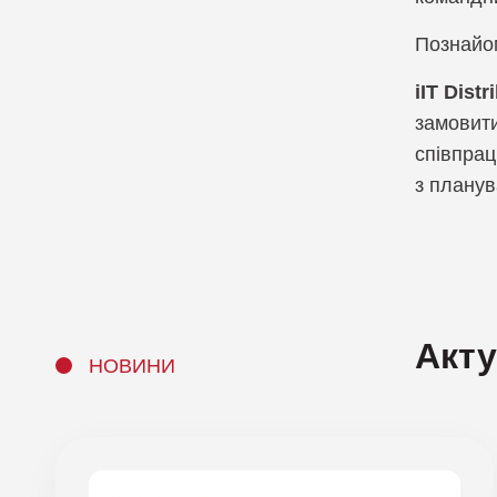
Познайо
iIT Dist
замовити
співпрац
з планува
Акт
НОВИНИ