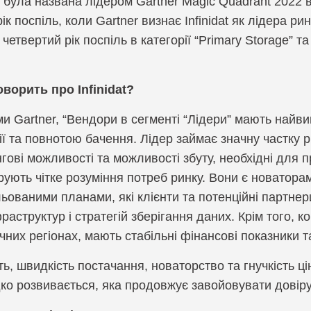
 була названа лідером Gartner Magic Quadrant 2022 в
SOAR, Оркестрація, автоматизація і реагування
SP
рік поспіль, коли Gartner визнає Infinidat як лідера 
Компанія Prote
EBA, Аналіз поведінки користувачів та суб’єктів
UE
четвертий рік поспіль в категорії “Primary Storage” та
Компанія RedS
ZTNA, Доступ до мережі з нульовою довірою
Ви
gies
ворить про Infinidat?
Компанія Sonar
Захист мобільних пристроїв
За
и Gartner, “Вендори в сегменті “Лідери” мають найви
Компанія SOTI
Симуляції фішингових атак
Уп
ії та повнотою бачення. Лідер займає значну частку р
Компанія Spin.A
гові можливості та можливості збуту, необхідні для 
Шифрування та захист баз даних
ують чітке розуміння потреб ринку. Вони є новаторам
Компанія Syco
ованими планами, які клієнти та потенційні партнер
фраструктур і стратегій зберігання даних. Крім того, 
Компанія Terra
чних регіонах, мають стабільні фінансові показники 
Компанія Thre
ь, швидкість постачання, новаторство та гнучкість ціно
Компанія Vectra
о розвивається, яка продовжує завойовувати довіру 
Компанія WALL