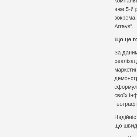
компанія
вже 5-й 
Компанія Cribl
U
зокрема, 
Компанія CrowdStrike
Arrays”.
Компанія Cyber Unit Technolo
Що це го
Компанія Exabeam
За даним
реалізац
Компанія Fastly
маркетин
демонстр
Компанія Gatewatcher
сформуль
Компанія GTB technologies
своїх ін
географі
Компанія Hexnode
Надійніст
Компанія Holm Security
що швидк
Компанія Infinidat