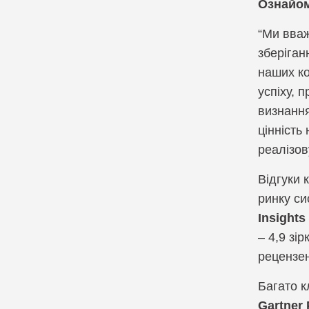
Ознайом
Компанія Infodas
“Ми вваж
зберіган
Компанія Lepide
наших ко
успіху, 
визнання
цінність
реалізов
Відгуки 
ринку си
Insights
– 4,9 зі
рецензен
Багато к
Gartner 