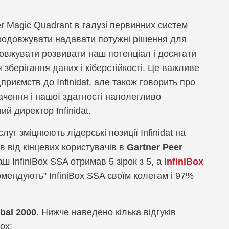
ox
er Magic Quadrant в галузі первинних систем
продовжувати надавати потужні рішення для
овжувати розвивати наш потенціал і досягати
зберігання даних і кіберстійкості. Це важливе
приємств до Infinidat, але також говорить про
бачення і нашої здатності наполегливо
й директор Infinidat.
луг зміцнюють лідерські позиції Infinidat на
ів від кінцевих користувачів в
Gartner Peer
 InfiniBox SSA отримав 5 зірок з 5, а
InfiniBox
екомендують” InfiniBox SSA своїм колегам і 97%
bal 2000
. Нижче наведено кілька відгуків
ox: