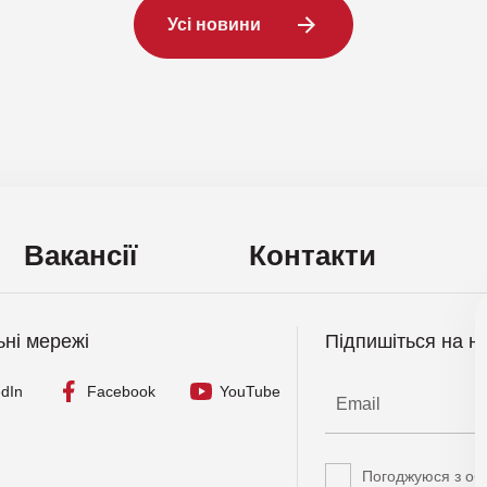
Усі новини
Вакансії
Контакти
ьні мережі
Підпишіться на н
edIn
Facebook
YouTube
Погоджуюся з об