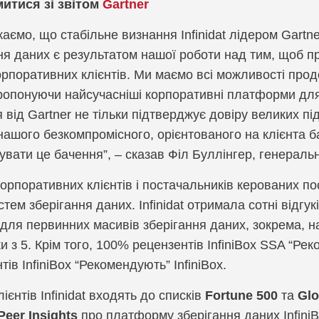
итися зі звітом
Gartner
Компанія ZeroF
аємо, що стабільне визнання Infinidat лідером Gartn
ня даних є результатом нашої роботи над тим, щоб 
рпоративних клієнтів. Ми маємо всі можливості прод
пропонуючи найсучасніші корпоративні платформи для 
 від Gartner не тільки підтверджує довіру великих під
 нашого безкомпромісного, орієнтованого на клієнта 
увати це бачення”, – сказав Філ Буллінгер, генеральни
корпоративних клієнтів і постачальників керованих пос
стем зберігання даних. Infinidat отримала сотні відгук
для первинних масивів зберігання даних, зокрема, наш
рки з 5. Крім того, 100% рецензентів InfiniBox SSA “Р
тів InfiniBox “Рекомендують” InfiniBox.
лієнтів Infinidat входять до списків
Fortune 500
та
Glo
Peer Insights
про платформу зберігання даних InfiniB