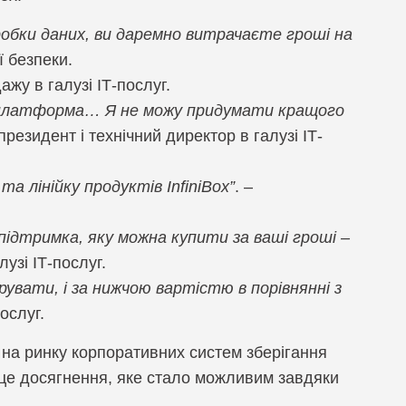
бробки даних, ви даремно витрачаєте гроші на
ї безпеки.
ажу в галузі ІТ-послуг.
йна платформа… Я не можу придумати кращого
впрезидент і технічний директор в галузі ІТ-
 та лінійку продуктів InfiniBox”
. –
ідтримка, яку можна купити за ваші гроші –
узі ІТ-послуг.
рувати, і за нижчою вартістю в порівнянні з
ослуг.
о на ринку корпоративних систем зберігання
– це досягнення, яке стало можливим завдяки