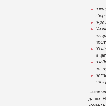
“Якщ
збер
“Кращ
“Арх
місц
послу
“В ці
Віцеп
“Най
не ш
“Infi
конк
Безпереч
даних. Н
командни