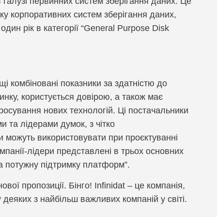
 галузі первинних систем зберігання даних. Це
M, Управління політиками безпеки
ринку корпоративних систем зберігання даних,
ctimus
M, Уніфіковане управління кінцевими пристроями
 один рік в категорії “General Purpose Disk
eal
димість мережі
шифрований обмін миттєвими повідомленнями
щі комбіновані показники за здатністю до
равління ризиками інформаційної безпеки
инку, користується довірою, а також має
I
просування нових технологій. Ці постачальники
и та лідерами думок, з чітко
pe
и можуть використовувати при проєктуванні
компанії-лідери представлені в трьох основних
Zone
та потужну підтримку платформ”.
ema
вої пропозиції. Бінго! Infinidat – це компанія,
 AI
деяких з найбільш важливих компаній у світі.
IX