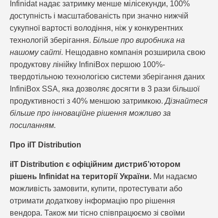
Infinidat надає затримку менше мілісекунди, 100%
доступність і масштабованість при значно нижчій
сукупної вартості володіння, ніж у конкурентних
технологій зберігання.
Більше про виробника
на
нашому сайті
.
Нещодавно компанія розширила свою
продуктову лінійку InfiniBox першою 100%-
твердотільною технологією системи зберігання даних
InfiniBox SSA, яка дозволяє досягти в 3 рази більшої
продуктивності з 40% меншою затримкою.
Дізнайтеся
більше про інноваційне рішення можливо
за
посиланням
.
Про iIT Distribution
iIT Distribution є офіційним дистриб’ютором
рішень Infinidat на території України.
Ми надаємо
можливість замовити, купити, протестувати або
отримати додаткову інформацію про рішення
вендора. Також ми тісно співпрацюємо зі своїми