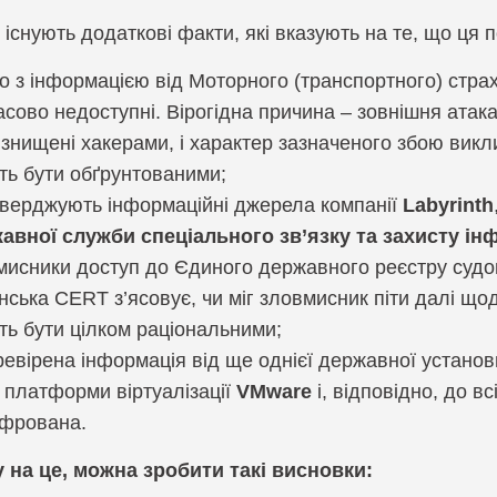
 існують додаткові факти, які вказують на те, що ця 
Компанія ZeroF
но з інформацією від Моторного (транспортного) стра
сово недоступні. Вірогідна причина – зовнішня атака
знищені хакерами, і характер зазначеного збою викл
ть бути обґрунтованими;
тверджують інформаційні джерела компанії
Labyrinth
авної служби спеціального зв’язку та захисту інф
мисники доступ до Єдиного державного реєстру судов
нська CERT з’ясовує, чи міг зловмисник піти далі що
ть бути цілком раціональними;
ревірена інформація від ще однієї державної установ
ї платформи віртуалізації
VMware
і, відповідно, до 
фрована.
у на це, можна зробити такі висновки: