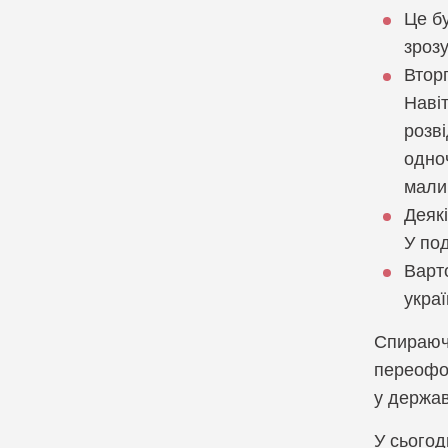
Це бу
зрозу
Вторг
Навіт
розві
одноч
мали 
Деяк
У под
Варт
украї
Спираюч
переофор
у держав
У сьогод