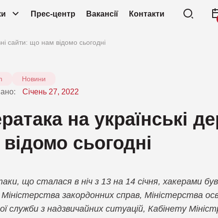
ки
Прес-центр
Вакансії
Контакти
вні сайти: що нам відомо сьогодні
BAS, Моделювання зломів і атак
CT
Компанія Looko
h
Новини
DDoS-захист
DL
Компанія NAC
вано:
Січень 27, 2022
IA
Компанія Nakiv
EDR, Захист кінцевих точок
ератака на українські д
до
Компанія NetBr
IDS, Активні мережеві приманки
MD
 відомо сьогодні
Компанія Niaga
MFA, Багатофакторна автентифікація
ND
Компанія Outke
NTA, Аналіз мережевого трафіку
PA
таки, що сталася в ніч з 13 на 14 січня, хакерами бу
Компанія Picus 
 Міністерства закордонних справ, Міністерства ос
SandBox
SI
ї служби з надзвичайних ситуацій, Кабінету Мініст
Компанія Ping Id