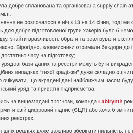
ла добре спланована та організована supply chain ата
мілі;
нення не розпочалося в ніч з 13 на 14 січня, тоді ми 
ь для добре підготовленої групи хакерів було б нем
дку, знайти вразливості, обрати та реалізувати експл
асно. Вірогідно, зловмисники отримали бекдори до ін
достатньо часу на підготовку;
і урядові бази даних та реєстри можуть бути викрад
ібних випадках “тихої крадіжки” дуже складно оціни
о очікувати, що вкрадені дані найближчим часом буд
нський уряд та приватні підприємства.
ись на вищезгадані прогнози, команда
Labirynth
рек
мити свій цифровий підпис (ЄЦП) або хоча б змінити
них реєстрах.
нішніх реаліях дуже важливо зберігати пильність, н