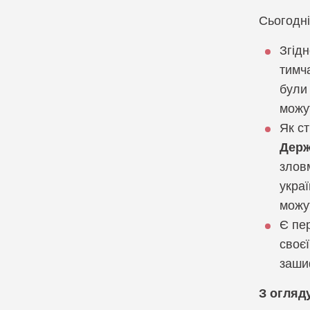
Сьогодні
Компанія Infodas
Згід
Компанія Lepide
тимча
були 
можу
Як с
Держ
злов
украї
можу
Є пе
своє
заши
З огляд