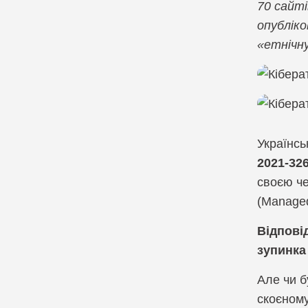
70 сайті
Компанія Cribl
опубліко
U
«етнічн
Компанія CrowdStrike
Компанія Cyber Unit Technolo
Компанія Exabeam
Українс
Компанія Fastly
2021-32
Компанія Gatewatcher
своєю че
(Managed
Компанія GTB technologies
Відпові
Компанія Hexnode
зупинка
Компанія Holm Security
Але чи б
скоєному
Компанія Infinidat