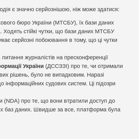
подія є значно серйознішою, ніж може здатися:
ox
хового бюро України (МТСБУ), їх бази даних
. Ходять стійкі чутки, що бази даних МТСБУ
икає серйозні побоювання в тому, що ці чутки
, питання журналістів на пресконференції
ормації України
(ДССЗЗІ) про те, чи отримали
их рішень, було не випадковим. Наразі
до інформаційних судових систем. Ці підозри
и (NDA) про те, що вони втратили доступ до
всіх баз даних. Швидше за все, платформа була