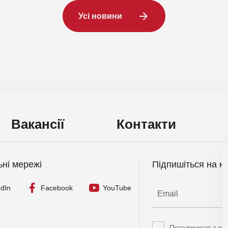
Усі новини
Вакансії
Контакти
ьні мережі
Підпишіться на н
edIn
Facebook
YouTube
Погоджуюся з об