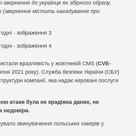
-звернення до українця як збірного образу,
M, Управління політиками безпеки
и (звернення містить нагадування про
ctimus
M, Уніфіковане управління кінцевими пристроями
eal
димість мережі
шифрований обмін миттєвими повідомленнями
равління ризиками інформаційної безпеки
истали вразливість у жовтневій CMS (
CVE-
I
ерпня 2021 року). Служба безпеки України (СБУ)
руктури компанії, яка надає керовані послуги
pe
Zone
ою атаки була не крадіжка даних, не
ema
а недовіри.
 AI
увало звинувачення польських хакерів у
IX