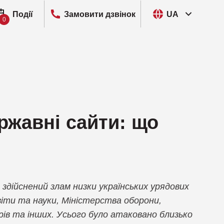
Події
Замовити дзвінок
UA
0
I, Розвідка кіберзагроз
ut
P, Запобігання витоку даних
VIEW
M, Управління цифровими ідентичностями та
o
ержавні сайти: що
ступом
ain
M, Управління мобільними пристроями
ra Networks
R, Мережеве виявлення та реагування
pt
M, Управління привілейованим доступом
в здійснений злам низки українських урядових
Security
віти та науки, Міністерства оборони,
EM, Управління інформацією та подіями безпеки
рів та інших. Усього було атаковано близько
entity