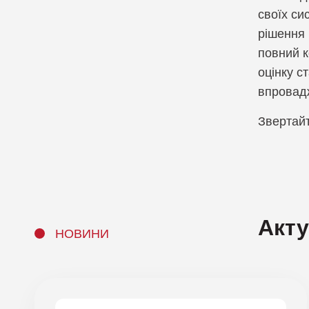
своїх си
рішення 
повний к
оцінку с
впровадж
Звертайт
Акт
НОВИНИ