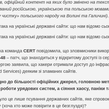
в, офіційний контент на яких було змінено на текст
SOAR, Оркестрація, автоматизація і реагування
SP
ваний російською, українською та польською мовам
Компанія Prote
EBA, Аналіз поведінки користувачів та суб’єктів
UE
у чистку» польського народу на Волині та Галичині).
Компанія RedS
ZTNA, Доступ до мережі з нульовою довірою
Ви
gies
Компанія Sonar
Захист мобільних пристроїв
За
Компанія SOTI
Симуляції фішингових атак
Уп
ька команда
CERT
повідомила, що зловмисники викор
Компанія Spin.A
648
Шифрування та захист баз даних
– патч, що знаходиться у відкритому доступі із с
ргою заявила, що хакери отримали доступ до інфраст
Компанія Syco
 Services) деяким зі зламаних сайтів.
Компанія Terra
дно до більшості офіційних джерел, головною мет
Компанія Thre
 роботи урядових систем, а сіяння хаосу, паніки т
Компанія Vectra
уло це лише псування державних сайтів, яке спровок
 (хоча хто може повірити в це безглуздя)?
Компанія WALL