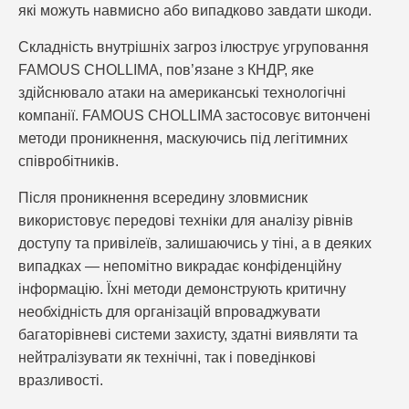
які можуть навмисно або випадково завдати шкоди.
Складність внутрішніх загроз ілюструє угруповання
FAMOUS CHOLLIMA, пов’язане з КНДР, яке
здійснювало атаки на американські технологічні
компанії. FAMOUS CHOLLIMA застосовує витончені
методи проникнення, маскуючись під легітимних
співробітників.
Після проникнення всередину зловмисник
використовує передові техніки для аналізу рівнів
доступу та привілеїв, залишаючись у тіні, а в деяких
випадках — непомітно викрадає конфіденційну
інформацію. Їхні методи демонструють критичну
необхідність для організацій впроваджувати
багаторівневі системи захисту, здатні виявляти та
нейтралізувати як технічні, так і поведінкові
вразливості.