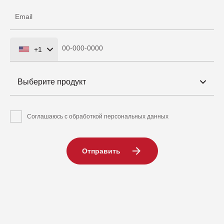
+1
United
States
Выберите продукт
+1
Соглашаюсь с обработкой персональных данных
Отправить