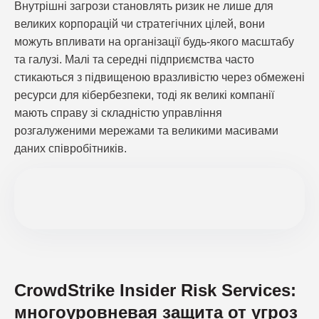
Внутрішні загрози становлять ризик не лише для
великих корпорацій чи стратегічних цілей, вони
можуть впливати на організації будь-якого масштабу
та галузі. Малі та середні підприємства часто
стикаються з підвищеною вразливістю через обмежені
ресурси для кібербезпеки, тоді як великі компанії
мають справу зі складністю управління
розгалуженими мережами та великими масивами
даних співробітників.
CrowdStrike Insider Risk Services:
многоуровневая защита от угроз