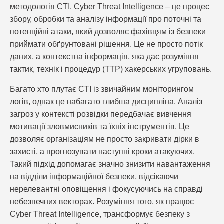
методологія CTI. Cyber Threat Intelligence – це процес
збору, обробки та аналізу інформації про поточні та
потенційні атаки, який дозволяє фахівцям із безпеки
приймати обґрунтовані рішення. Це не просто потік
даних, а контекстна інформація, яка дає розуміння
тактик, технік і процедур (TTP) хакерських угруповань.
Багато хто плутає CTI із звичайним моніторингом
логів, однак це набагато глибша дисципліна. Аналіз
загроз у контексті розвідки передбачає вивчення
мотивації зловмисників та їхніх інструментів. Це
дозволяє організаціям не просто закривати дірки в
захисті, а прогнозувати наступні кроки атакуючих.
Такий підхід допомагає значно знизити навантаження
на відділи інформаційної безпеки, відсікаючи
нерелевантні оповіщення і фокусуючись на справді
небезпечних векторах. Розуміння того, як працює
Cyber Threat Intelligence, трансформує безпеку з