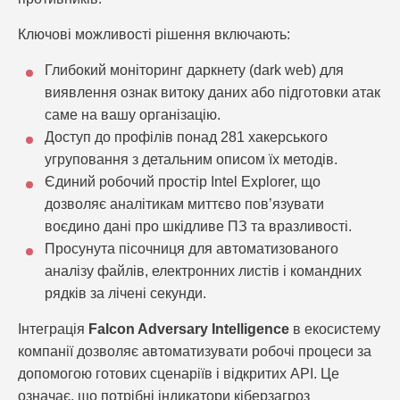
Ключові можливості рішення включають:
Глибокий моніторинг даркнету (dark web) для
виявлення ознак витоку даних або підготовки атак
саме на вашу організацію.
Доступ до профілів понад 281 хакерського
угруповання з детальним описом їх методів.
Єдиний робочий простір Intel Explorer, що
дозволяє аналітикам миттєво пов’язувати
воєдино дані про шкідливе ПЗ та вразливості.
Просунута пісочниця для автоматизованого
аналізу файлів, електронних листів і командних
рядків за лічені секунди.
Інтеграція
Falcon Adversary Intelligence
в екосистему
компанії дозволяє автоматизувати робочі процеси за
допомогою готових сценаріїв і відкритих API. Це
означає, що потрібні індикатори кіберзагроз