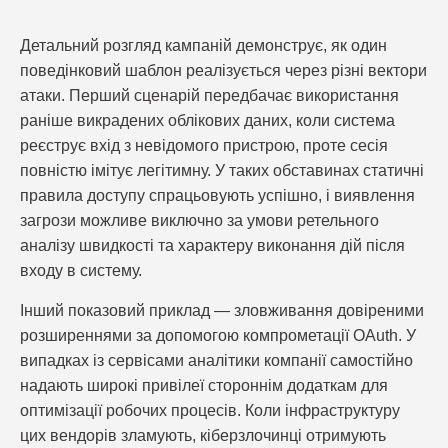
Детальний розгляд кампаній демонструє, як один
поведінковий шаблон реалізується через різні вектори
атаки. Перший сценарій передбачає використання
раніше викрадених облікових даних, коли система
реєструє вхід з невідомого пристрою, проте сесія
повністю імітує легітимну. У таких обставинах статичні
правила доступу спрацьовують успішно, і виявлення
загрози можливе виключно за умови ретельного
аналізу швидкості та характеру виконання дій після
входу в систему.
Інший показовий приклад — зловживання довіреними
розширеннями за допомогою компрометації OAuth. У
випадках із сервісами аналітики компанії самостійно
надають широкі привілеї стороннім додаткам для
оптимізації робочих процесів. Коли інфраструктуру
цих вендорів зламують, кіберзлочинці отримують