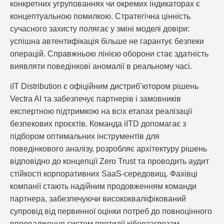
конкретних угрупованнях чи окремих індикаторах є
концептуальною помилкою. Стратегічна цінність
сучасного захисту полягає у зміні моделі довіри:
успішна автентифікація більше не гарантує безпеки
операцій. Справжньою лінією оборони стає здатність
виявляти поведінкові аномалії в реальному часі.
iIT Distribution є офіційним дистриб’ютором рішень
Vectra AI та забезпечує партнерів і замовників
експертною підтримкою на всіх етапах реалізації
безпекових проєктів. Команда iITD допомагає з
підбором оптимальних інструментів для
поведінкового аналізу, розробляє архітектуру рішень
відповідно до концепції Zero Trust та проводить аудит
стійкості корпоративних SaaS-середовищ. Фахівці
компанії стають надійним продовженням команди
партнера, забезпечуючи висококваліфікований
супровід від первинної оцінки потреб до повноцінного
впровадження систем протидії кіберзагрозам.