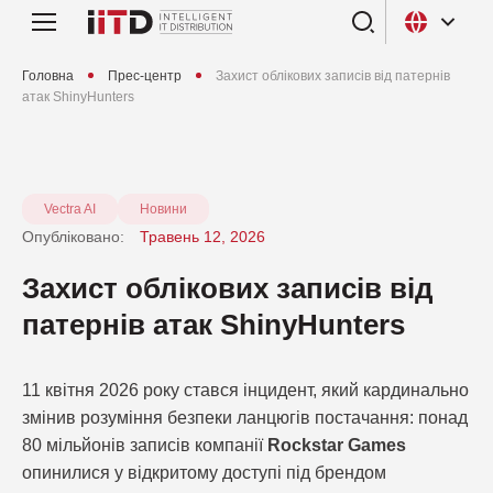
Головна
Прес-центр
Захист облікових записів від патернів
атак ShinyHunters
Vectra AI
Новини
Опубліковано:
Травень 12, 2026
Захист облікових записів від
патернів атак ShinyHunters
11 квітня 2026 року стався інцидент, який кардинально
змінив розуміння безпеки ланцюгів постачання: понад
80 мільйонів записів компанії
Rockstar Games
опинилися у відкритому доступі під брендом