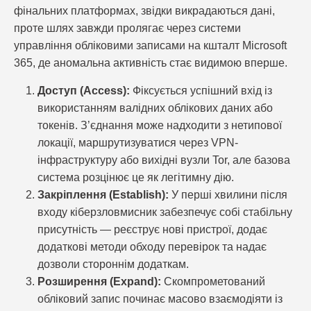
фінальних платформах, звідки викрадаються дані,
проте шлях завжди пролягає через системи
управління обліковими записами на кшталт Microsoft
365, де аномальна активність стає видимою вперше.
Доступ (Access):
Фіксується успішний вхід із
використанням валідних облікових даних або
токенів. З’єднання може надходити з нетипової
локації, маршрутизуватися через VPN-
інфраструктуру або вихідні вузли Tor, але базова
система розцінює це як легітимну дію.
Закріплення (Establish):
У перші хвилини після
входу кіберзловмисник забезпечує собі стабільну
присутність — реєструє нові пристрої, додає
додаткові методи обходу перевірок та надає
дозволи стороннім додаткам.
Розширення (Expand):
Скомпрометований
обліковий запис починає масово взаємодіяти із