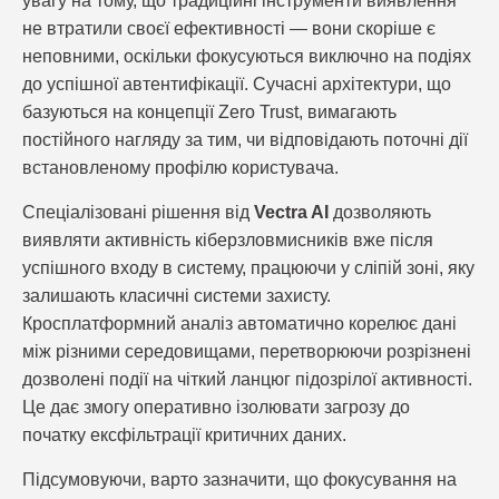
увагу на тому, що традиційні інструменти виявлення
не втратили своєї ефективності — вони скоріше є
неповними, оскільки фокусуються виключно на подіях
до успішної автентифікації. Сучасні архітектури, що
базуються на концепції Zero Trust, вимагають
постійного нагляду за тим, чи відповідають поточні дії
встановленому профілю користувача.
Спеціалізовані рішення від
Vectra AI
дозволяють
виявляти активність кіберзловмисників вже після
успішного входу в систему, працюючи у сліпій зоні, яку
залишають класичні системи захисту.
Кросплатформний аналіз автоматично корелює дані
між різними середовищами, перетворюючи розрізнені
дозволені події на чіткий ланцюг підозрілої активності.
Це дає змогу оперативно ізолювати загрозу до
початку ексфільтрації критичних даних.
Підсумовуючи, варто зазначити, що фокусування на