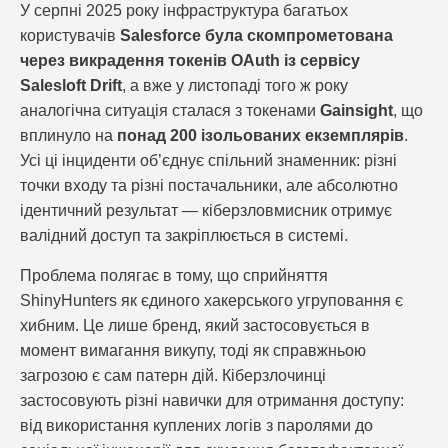
У серпні 2025 року інфраструктура багатьох
користувачів
Salesforce була скомпрометована
через викрадення токенів OAuth із сервісу
Salesloft Drift
, а вже у листопаді того ж року
аналогічна ситуація сталася з токенами
Gainsight
, що
вплинуло на
понад 200 ізольованих екземплярів
.
Усі ці інциденти об’єднує спільний знаменник: різні
точки входу та різні постачальники, але абсолютно
ідентичний результат — кіберзловмисник отримує
валідний доступ та закріплюється в системі.
Проблема полягає в тому, що сприйняття
ShinyHunters як єдиного хакерського угруповання є
хибним. Це лише бренд, який застосовується в
момент вимагання викупу, тоді як справжньою
загрозою є сам патерн дій. Кіберзлочинці
застосовують різні навички для отримання доступу:
від використання куплених логів з паролями до