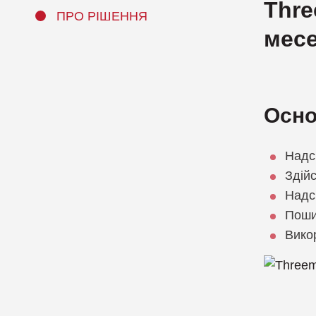
Thre
ПРО РІШЕННЯ
месе
Осно
Надс
Здійс
Надс
Поши
Вико