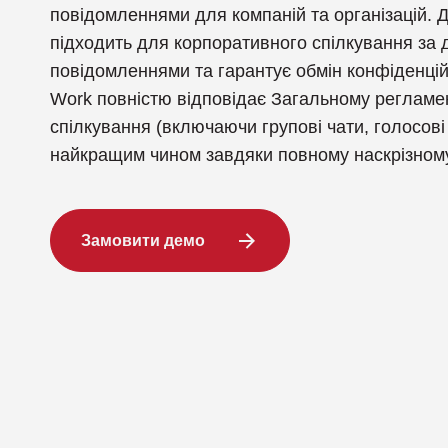
повідомленнями для компаній та організацій. 
Компанія Infodas
підходить для корпоративного спілкування за
повідомленнями та гарантує обмін конфіденці
Компанія Lepide
Work повністю відповідає Загальному регламе
спілкування (включаючи групові чати, голосов
найкращим чином завдяки повному наскрізно
Замовити демо