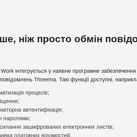
ше, ніж просто обмін пові
Work інтегрується у наявне програмне забезпечення
повідомлень Threema. Такі функції доступні, наприкл
матизація процесів;
іщення;
акторна автентифікація;
н паролями;
силання зашифрованих електронних листів;
равка платіжних відомостей.