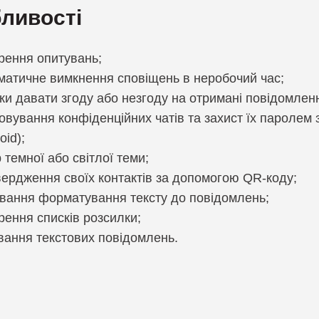
ливості
рення опитувань;
матичне вимкнення сповіщень в неробочий час;
ки давати згоду або незгоду на отримані повідомлен
овування конфіденційних чатів та захист їх паролем
oid);
 темної або світлої теми;
вердження своїх контактів за допомогою QR-коду;
вання форматування тексту до повідомлень;
рення списків розсилки;
вання текстових повідомлень.