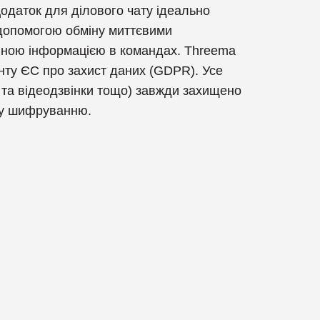
Додаток для ділового чату ідеально
 допомогою обміну миттєвими
Компанія ZeroF
йною інформацією в командах. Threema
нту ЄС про захист даних (GDPR). Усе
і та відеодзвінки тощо) завжди захищено
му шифруванню.