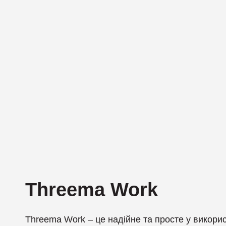
Компанія Cribl
U
Компанія CrowdStrike
Компанія Cyber Unit Technolo
Компанія Exabeam
Компанія Fastly
Компанія Gatewatcher
Компанія GTB technologies
Компанія Hexnode
Threema Work
Компанія Holm Security
Threema Work – це надійне та просте у викори
Компанія Infinidat