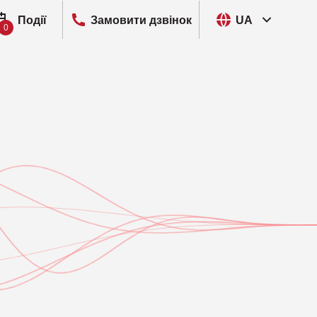
Події
Замовити дзвінок
UA
0
I, Розвідка кіберзагроз
ut
P, Запобігання витоку даних
VIEW
M, Управління цифровими ідентичностями та
o
ступом
ain
M, Управління мобільними пристроями
ra Networks
R, Мережеве виявлення та реагування
pt
M, Управління привілейованим доступом
Security
EM, Управління інформацією та подіями безпеки
entity