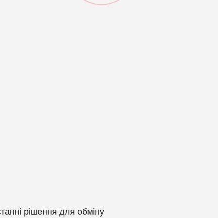
SOAR, Оркестрація, автоматизація і реагування
SP
Компанія Prote
EBA, Аналіз поведінки користувачів та суб’єктів
UE
Компанія RedS
ZTNA, Доступ до мережі з нульовою довірою
Ви
gies
Компанія Sonar
Захист мобільних пристроїв
За
Компанія SOTI
Симуляції фішингових атак
Уп
Компанія Spin.A
Шифрування та захист баз даних
Компанія Syco
Компанія Terra
Компанія Thre
Компанія Vectra
станні рішення для обміну
Компанія WALL