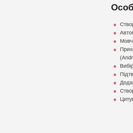
Особ
Ство
Авто
Мовч
Прих
(Andr
Вибір
Підт
Дода
Ство
Циту