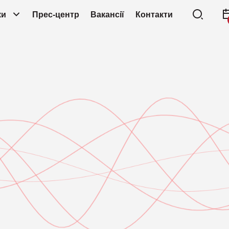
ки
Прес-центр
Вакансії
Контакти
BAS, Моделювання зломів і атак
CT
Компанія Looko
DDoS-захист
DL
Компанія NAC
IA
Компанія Nakiv
EDR, Захист кінцевих точок
до
Компанія NetBr
IDS, Активні мережеві приманки
MD
Компанія Niaga
MFA, Багатофакторна автентифікація
ND
Компанія Outke
NTA, Аналіз мережевого трафіку
PA
Компанія Picus 
SandBox
SI
Компанія Ping Id