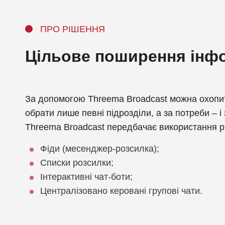
ПРО РІШЕННЯ
Цільове поширення інфо
За допомогою Threema Broadcast можна охопит
обрати лише певні підрозділи, а за потреби – і
Threema Broadcast передбачає використання рі
Фіди (месенджер-розсилка);
Списки розсилки;
Інтерактивні чат-боти;
Централізовано керовані групові чати.