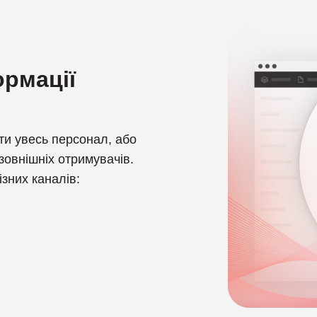
рмації
и увесь персонал, або
 зовнішніх отримувачів.
зних каналів: