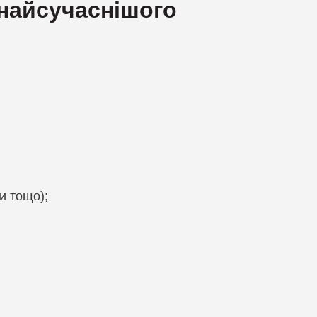
 найсучаснішого
и тощо);